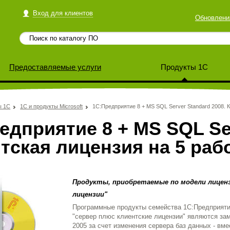
Вход для клиентов
Обновлени
Предоставляемые услуги
Продукты 1С
ы 1С
1С и продукты Microsoft
1С:Предприятие 8 + MS SQL Server Standard 2008. 
едприятие 8 + MS SQL Ser
тская лицензия на 5 раб
Продукты, приобретаемые по модели лицен
лицензии"
Программные продукты семейства 1С:Предприятие
"сервер плюс клиентские лицензии" являются за
2005 за счет изменения сервера баз данных - вме