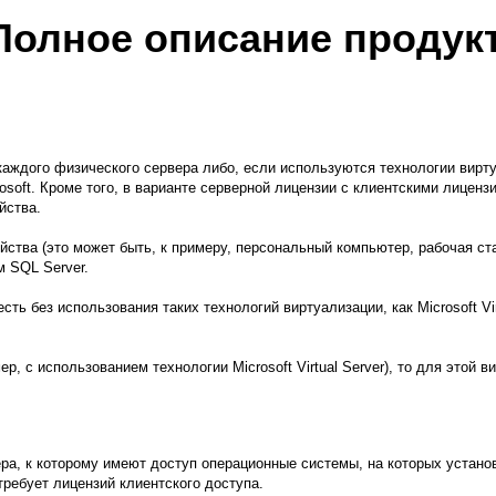
Полное описание продук
каждого физического сервера либо, если используются технологии вирт
soft. Кроме того, в варианте серверной лицензии с клиентскими лиценз
йства.
йства (это может быть, к примеру, персональный компьютер, рабочая с
 SQL Server.
сть без использования таких технологий виртуализации, как Microsoft Vi
р, с использованием технологии Microsoft Virtual Server), то для этой
ра, к которому имеют доступ операционные системы, на которых установ
требует лицензий клиентского доступа.