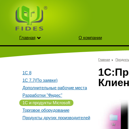
Главная
О компании
Главная
Продукт
1С:Пр
1С 8
Клиен
1С 7.7(По заявке)
Дополнительные рабочие места
Разработки "Фидес"
1С и продукты Microsoft
Торговое оборудование
Продукты других производителей