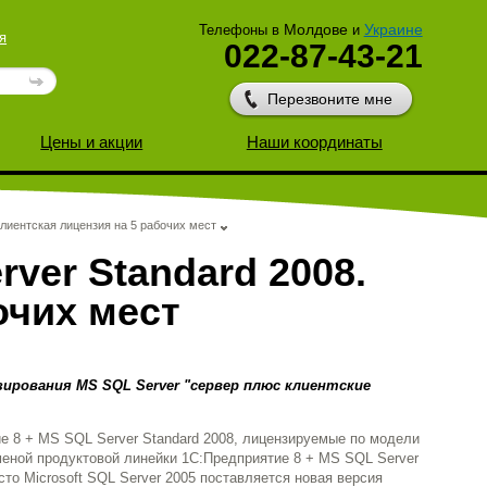
Молдове
Украине
Телефоны в
и
я
022-87-43-21
Перезвоните мне
Цены и акции
Наши координаты
Клиентская лицензия на 5 рабочих мест
ver Standard 2008.
очих мест
зирования
MS
SQL
Server
"сервер плюс клиентские
 8 + MS SQL Server Standard 2008, лицензируемые по модели
меной продуктовой линейки 1С:Предприятие 8 + MS SQL Server
сто Microsoft SQL Server 2005 поставляется новая версия