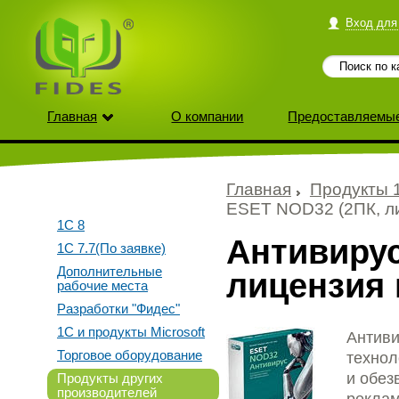
Вход для
Главная
О компании
Предоставляемые
Главная
Продукты 
ESET NOD32 (2ПК, ли
1С 8
Антивирус
1С 7.7(По заявке)
Дополнительные
лицензия 
рабочие места
Разработки "Фидес"
1С и продукты Microsoft
Антиви
Торговое оборудование
технол
и обез
Продукты других
производителей
реклам