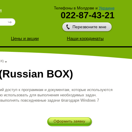
Молдове
Украине
Телефоны в
и
я
022-87-43-21
Перезвоните мне
Цены и акции
Наши координаты
OX)
(Russian BOX)
ий доступ к программам и документам, которые используются
жно использовать для выполнения необходимых задач.
 выполнять повседневные задачи благодаря Windows 7