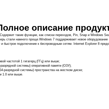
Полное описание продук
Содержит такие функции, как списки переходов, Pin, Snap и Windows Se
перь стали намного проще.Windows 7 поддерживает новое оборудование
 быстрое подключение к беспроводным сетям. Internet Explorer 8 пред
:
овой частотой 1 гигагерц (ГГц) или выше;
64-разрядной системы) оперативной памяти (ОЗУ);
я 64-разрядной системы) пространства на жестком диске;
и 1.0 или выше.