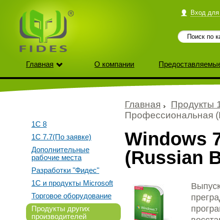
Вход для
Главная
О компании
Предоставляемые
Главная
Продукты 
Профессиональная (
1С 8
Windows 
1С 7.7(По заявке)
Дополнительные
(Russian 
рабочие места
Разработки "Фидес"
1С и продукты Microsoft
Выпуск
Торговое оборудование
прегра
програ
Продукты других
производителей
восста