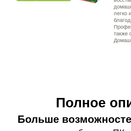
домашн
легко 
благод
Профес
также 
Домашн
Полное оп
Больше возможностей