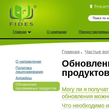
Вход для
Главная
О компании
Предоставляемые
Главная
Частые во
Обновлен
О направлении
Политика
продукто
лицензирования
Апгрейды
Обновления
программных продуктов
Могу ли я получа
обновления можно
Что необходимо и