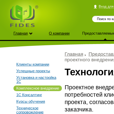
Вход для
Главная
О компании
Предоставляемые
Главная
Предостав
проектного внедрени
Клиенты компании
Технологи
Успешные проекты
Установка и настройка
1С
Проектное внедре
Комплексное внедрение
потребностей кли
1С Консалтинг
проекта, согласо
Курсы обучения
Техническое
заказчика.
сопровождение