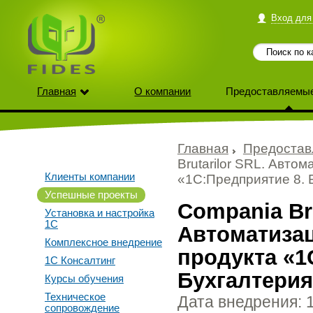
Вход для
Главная
О компании
Предоставляемые
Главная
Предостав
Brutarilor SRL. Авто
Клиенты компании
«1С:Предприятие 8. 
Успешные проекты
Compania Bru
Установка и настройка
1С
Автоматизац
Комплексное внедрение
продукта «1
1С Консалтинг
Бухгалтери
Курсы обучения
Техническое
Дата внедрения: 
сопровождение